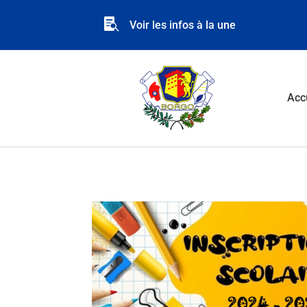

Voir les infos à la une
Acc