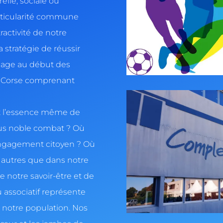
elle, sociale ou
articularité commune
ractivité de notre
a stratégie de réussir
illage au début des
de Corse comprenant
nt l’essence même de
lus noble combat ? Où
’engagement citoyen ? Où
 autres que dans notre
de notre savoir-être et de
su associatif représente
 notre population. Nos