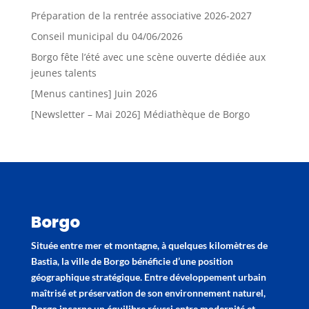
Préparation de la rentrée associative 2026-2027
Conseil municipal du 04/06/2026
Borgo fête l’été avec une scène ouverte dédiée aux
jeunes talents
[Menus cantines] Juin 2026
[Newsletter – Mai 2026] Médiathèque de Borgo
Borgo
Située entre mer et montagne, à quelques kilomètres de
Bastia, la ville de Borgo bénéficie d’une position
géographique stratégique. Entre développement urbain
maîtrisé et préservation de son environnement naturel,
Borgo incarne un équilibre réussi entre modernité et