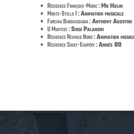
Résidence François-Marie :
Mr Hulin
Monte-Stello 1 :
Animation musicale
Furcina Burghisgiana :
Anthony Agostini
U Muntese :
Sissi Palandri
Résidence Revinco Nord :
Animation music
Résidence Saint-Exupéry :
Année 80