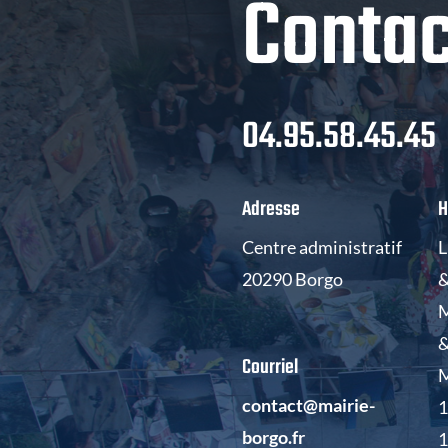
Contac
04.95.58.45.45
Adresse
H
Centre administratif
L
20290 Borgo
&
M
&
Courriel
M
contact@mairie-
1
borgo.fr