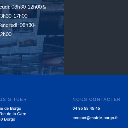
eudi: 08h30-12h00 &
13h30-17h00
endredi: 08h30-
12h00
US SITUER
NOUS CONTACTER
ie de Borgo
04 95 58 45 45
Rte de la Gare
contact@mairie-borgo.fr
90 Borgo