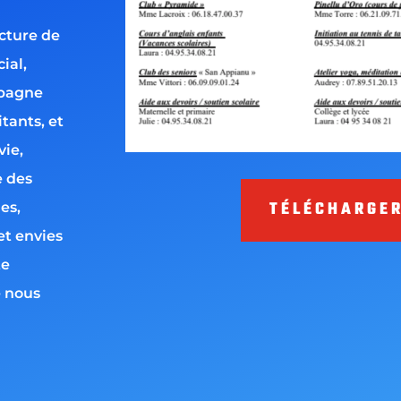
ucture de
ial,
mpagne
tants, et
vie,
e des
TÉLÉCHARGER
les,
et envies
te
e nous