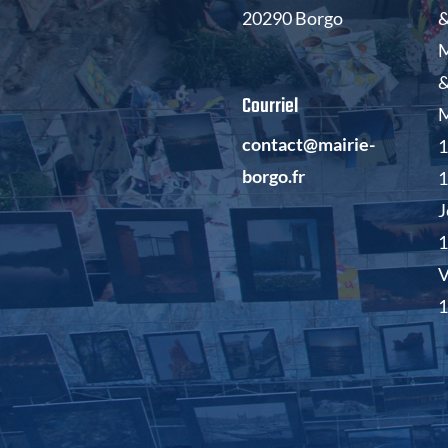
20290 Borgo
&
M
&
Courriel
M
contact@mairie-
1
borgo.fr
J
V